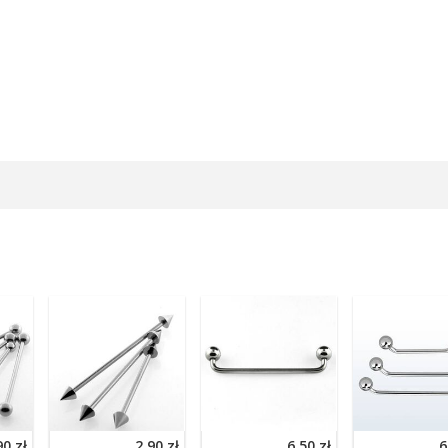
90 zł
2,90 zł
6,50 zł
6