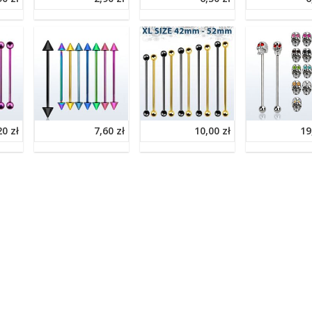
20 zł
7,60 zł
10,00 zł
19