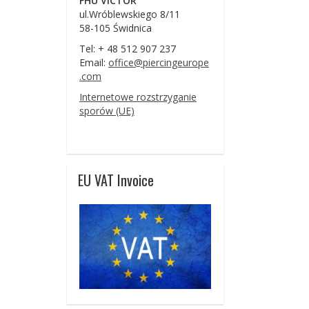
FHU VICTOR
ul.Wróblewskiego 8/11
58-105 Świdnica
Tel: + 48 512 907 237
Email:
office@piercingeurope
.com
Internetowe rozstrzyganie
sporów (UE)
EU VAT Invoice