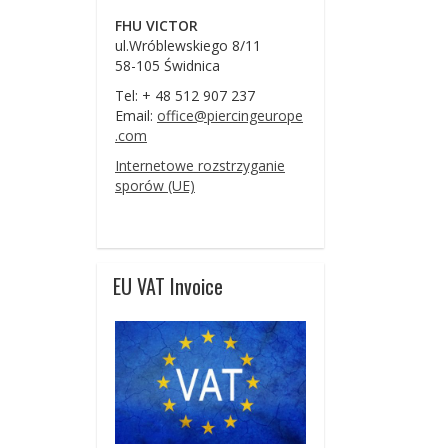
FHU VICTOR
ul.Wróblewskiego 8/11
58-105 Świdnica
Tel: + 48 512 907 237
Email:
office@piercingeurope
.com
Internetowe rozstrzyganie
sporów (UE)
EU VAT Invoice