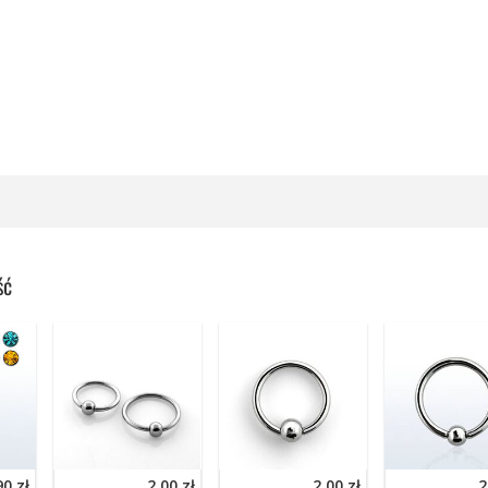
ść
90 zł
2,00 zł
2,00 zł
2