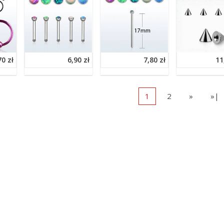
70 zł
6,90 zł
7,80 zł
11
1
2
»
»|