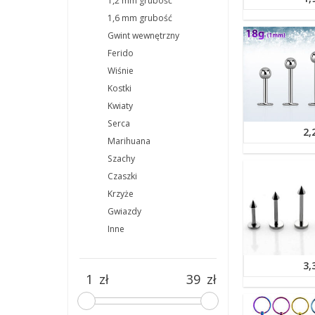
1,2 mm grubość
1,6 mm grubość
Gwint wewnętrzny
Ferido
Wiśnie
Kostki
Kwiaty
Serca
2,
Marihuana
Szachy
Czaszki
Krzyże
Gwiazdy
Inne
3,
zł
zł