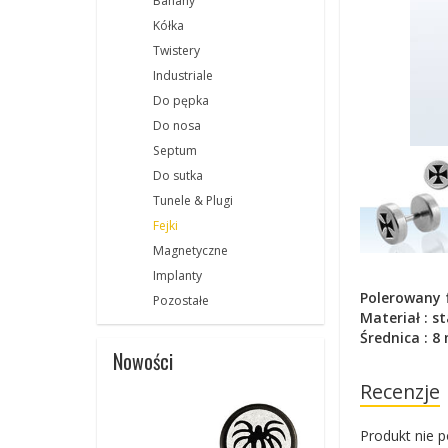
Banany
Kółka
Twistery
Industriale
Do pępka
Do nosa
Septum
Do sutka
Tunele & Plugi
Fejki
Magnetyczne
Implanty
Polerowany f
Pozostałe
Materiał : st
Średnica : 
Nowości
Recenzje
Produkt nie p