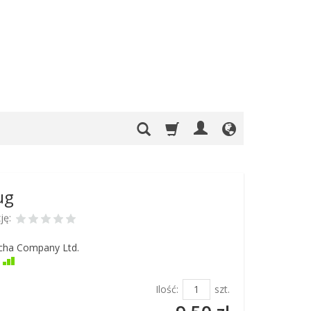
ug
ję:
cha Company Ltd.
Jest
Ilość:
szt.