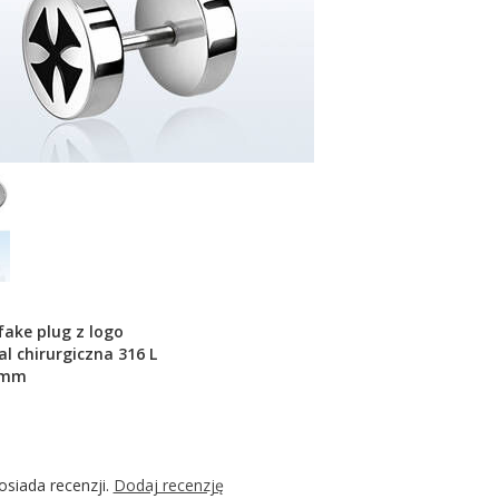
ake plug z logo
al chirurgiczna 316 L
8 mm
osiada recenzji.
Dodaj recenzję